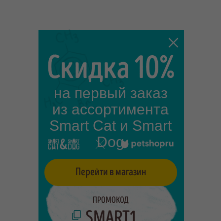
Скидка 10%
на первый заказ
из ассортимента
Smart Cat и Smart
Dog
Перейти в магазин
ПРОМОКОД
SMART1