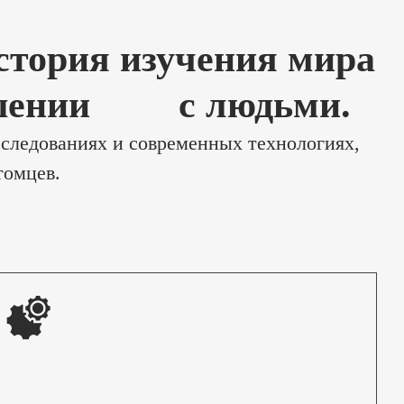
стория изучения мира
шении
с людьми.
сследованиях и современных технологиях,
томцев.