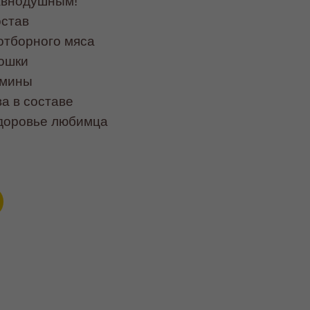
авнодушным!
став
отборного мяса
кошки
амины
а в составе
здоровье любимца