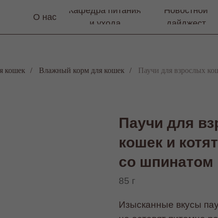
Кафедра питания
Новостной
О нас
и ухода
дайджест
я кошек
/
Влажный корм для кошек
/
Паучи для взрослых кош
Паучи для в
кошек и котят
со шпинатом
85 г
Изысканные вкусы пау