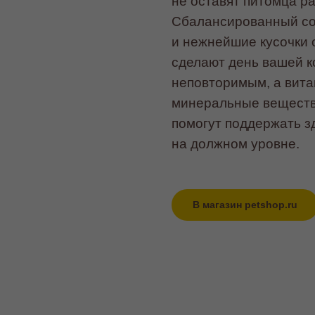
не оставят питомца р
Сбалансированный со
и нежнейшие кусочки 
сделают день вашей 
неповторимым, а вит
минеральные веществ
помогут поддержать 
на должном уровне.
В магазин petshop.ru