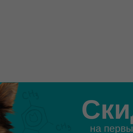
Ски
на первы