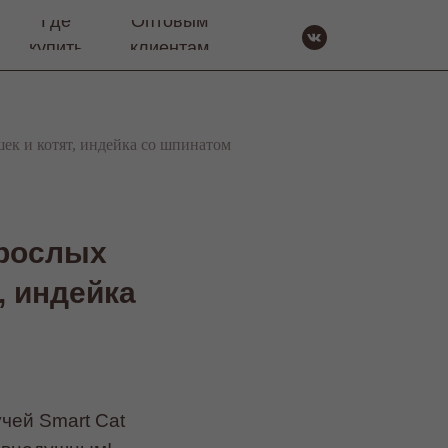
Где
Оптовым
купить
клиентам
ек и котят, индейка со шпинатом
зрослых
, индейка
чей Smart Cat