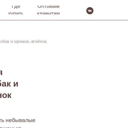
Где
Оптовым
купить
клиентам
обак и щенков, ягнёнок​
я
ак и
нок
ить небывалые