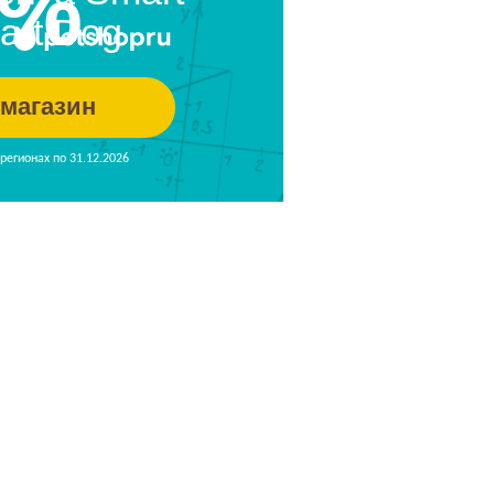
0%
art Dog
 магазин
регионах по 31.12.2026