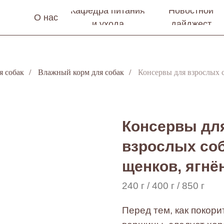
Кафедра питания
Новостной
О нас
и ухода
дайджест
я собак
/
Влажный корм для собак
/
Консервы для взрослых с
Консервы дл
взрослых соб
щенков, ягнё
240 г / 400 г / 850 г
Перед тем, как покор