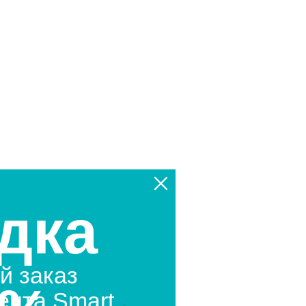
дка
й заказ
ента Smart