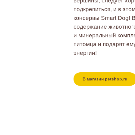
вершины, следует хо
подкрепиться, и в это
консервы Smart Dog! 
содержание животног
и минеральный компл
питомца и подарят ем
энергии!
В магазин petshop.ru