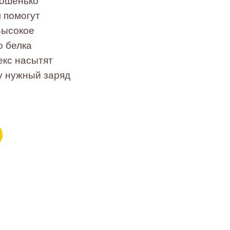
рошенько
м помогут
Высокое
о белка
екс насытят
у нужный заряд