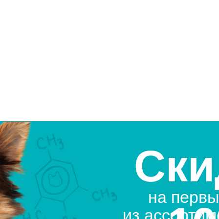
Ски
на первы
из ассортим