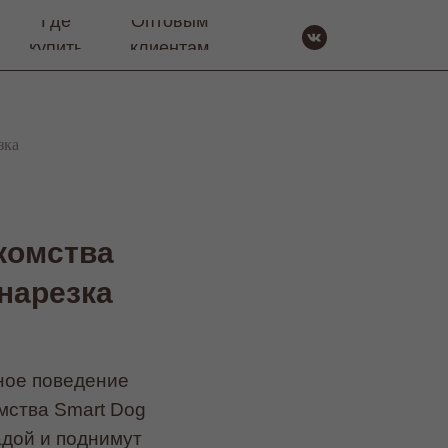
Где
Оптовым
купить
клиентам
зка
комства
нарезка
ное поведение
мства Smart Dog
адой и поднимут