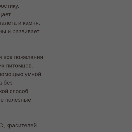
остику.
щает
алета и камня,
ны и развивает
и все пожелания
х питомцев.
 помощью умной
а без
кой способ
се полезные
О, красителей