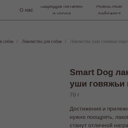
Кафедра питания
Новостной
О нас
и ухода
дайджест
я собак
/
Лакомства для собак
/
Лакомства уши говяжьи наре
Smart Dog ла
уши говяжьи 
70 г
Достижения и прилеж
нужно поощрять, лако
станут отличной нагр